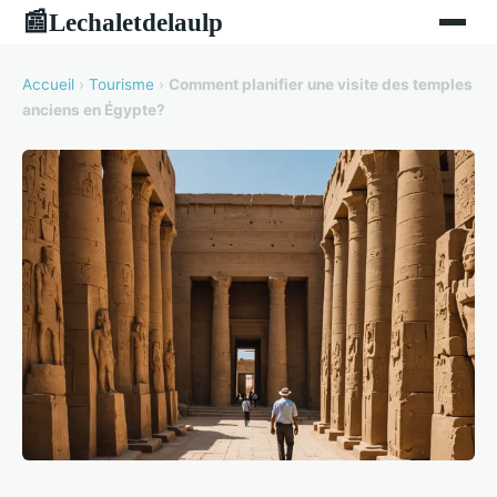
Lechaletdelaulp
📰
Accueil
›
Tourisme
›
Comment planifier une visite des temples
anciens en Égypte?