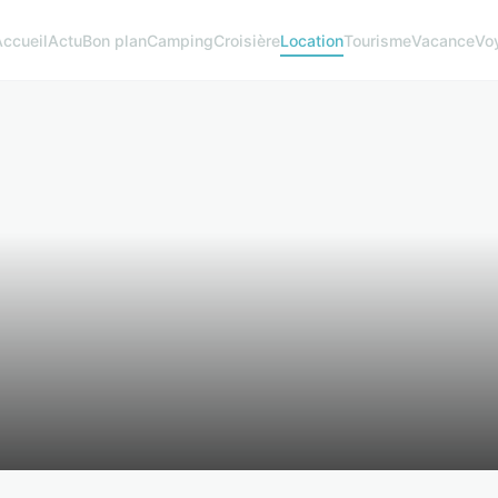
ccueil
Actu
Bon plan
Camping
Croisière
Location
Tourisme
Vacance
Vo