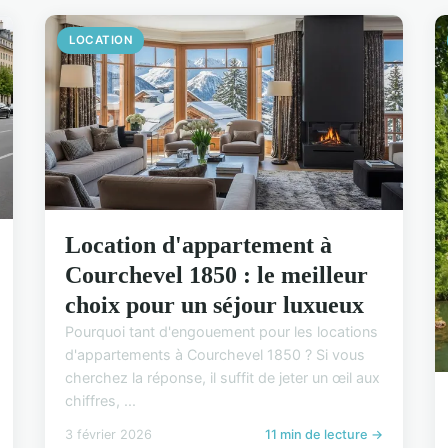
LOCATION
Location d'appartement à
Courchevel 1850 : le meilleur
choix pour un séjour luxueux
Pourquoi tant d'engouement pour les locations
d'appartements à Courchevel 1850 ? Si vous
cherchez la réponse, il suffit de jeter un œil aux
chiffres, ...
3 février 2026
11 min de lecture →