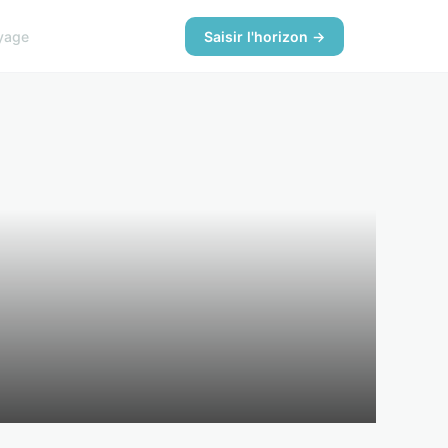
yage
Saisir l'horizon →