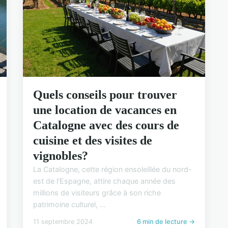
Quels conseils pour trouver
une location de vacances en
Catalogne avec des cours de
cuisine et des visites de
vignobles?
La Catalogne, cette région ensoleillée du nord-
est de l'Espagne, attire chaque année des
millions de visiteurs grâce à son riche
patrimoine culturel, ...
11 septembre 2024
6 min de lecture →