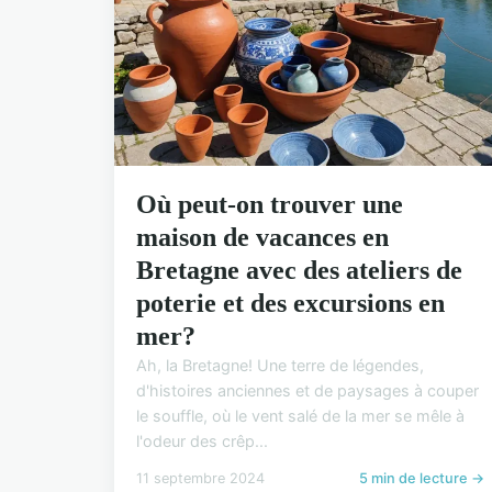
Où peut-on trouver une
maison de vacances en
Bretagne avec des ateliers de
poterie et des excursions en
mer?
Ah, la Bretagne! Une terre de légendes,
d'histoires anciennes et de paysages à couper
le souffle, où le vent salé de la mer se mêle à
l'odeur des crêp...
11 septembre 2024
5 min de lecture →