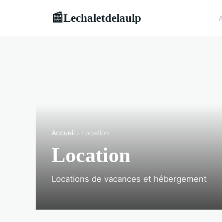
Lechaletdelaulp
📰
A
Accueil
› Location
Location
Locations de vacances et hébergement